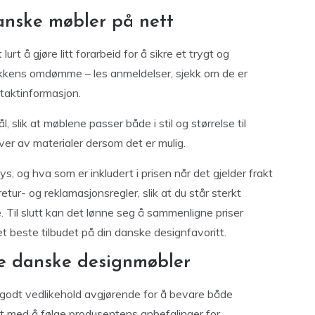
danske møbler på nett
urt å gjøre litt forarbeid for å sikre et trygt og
ikkens omdømme – les anmeldelser, sjekk om de er
ntaktinformasjon.
lik at møblene passer både i stil og størrelse til
øver av materialer dersom det er mulig.
ys, og hva som er inkludert i prisen når det gjelder frakt
etur- og reklamasjonsregler, slik at du står sterkt
. Til slutt kan det lønne seg å sammenligne priser
det beste tilbudet på din danske designfavoritt.
ne danske designmøbler
 godt vedlikehold avgjørende for å bevare både
rt med å følge produsentens anbefalinger for