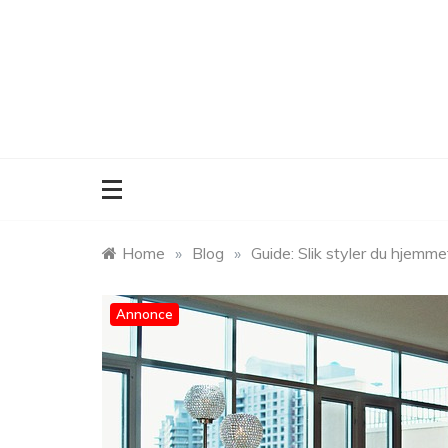
Skip
to
content
Home
»
Blog
»
Guide: Slik styler du hjemm
Annonce