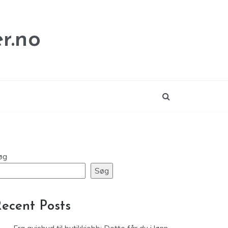
r.no
øg
Søg
ecent Posts