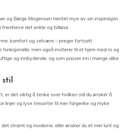
er og Børge Mogensen hentet mye av sin inspirasjon
 å fremheve det enkle og tidløse.
rme, komfort og velvære – preger fortsatt
r funksjonelle, men også inviterer til et hjem med ro og
luftige og innbydende, og som passer inn i mange ulike
stil
, er det viktig å tenke over hvilken stil du ønsker å
e linjer og lyse tresorter til mer fargerike og myke
du det stramt og moderne, eller ønsker du et mer lunt og