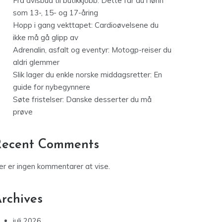
Fra avisbud til butikkjobb: Dette får du i lønn
som 13-, 15- og 17-åring
Hopp i gang vekttapet: Cardioøvelsene du
ikke må gå glipp av
Adrenalin, asfalt og eventyr: Motogp-reiser du
aldri glemmer
Slik lager du enkle norske middagsretter: En
guide for nybegynnere
Søte fristelser: Danske desserter du må
prøve
Recent Comments
er er ingen kommentarer at vise.
rchives
juli 2026