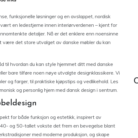
e, funksjonelle løsninger og en avslappet, nordisk
vært en ledestjerne innen interiørverdenen – kjent for
jennomtenkte detaljer. Nå er det enklere enn noensinne
ket være det store utvalget av danske møbler du kan
råd til hvordan du kan style hjemmet ditt med danske
eller bare tilføre noen nøye utvalgte designklassikere. Vi
C
er og farger, til praktiske kjøpstips og vedlikehold. Les
monisk og personlig hjem med dansk design i sentrum.
øbeldesign
ekt for både funksjon og estetikk, inspirert av
1940- og 50-tallet vokste det frem en bevegelse blant
rkstradisjoner med moderne produksjon, og skape