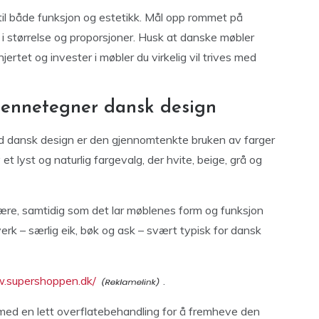
 til både funksjon og estetikk. Mål opp rommet på
 i størrelse og proporsjoner. Husk at danske møbler
jertet og invester i møbler du virkelig vil trives med
jennetegner dansk design
 dansk design er den gjennomtenkte bruken av farger
t lyst og naturlig fargevalg, der hvite, beige, grå og
fære, samtidig som det lar møblenes form og funksjon
everk – særlig eik, bøk og ask – svært typisk for dansk
w.supershoppen.dk/
.
 med en lett overflatebehandling for å fremheve den