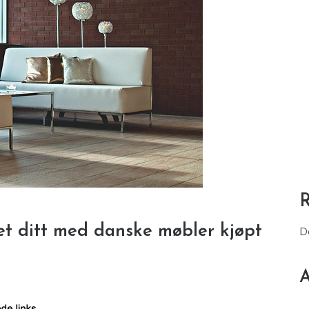
et ditt med danske møbler kjøpt
D
A