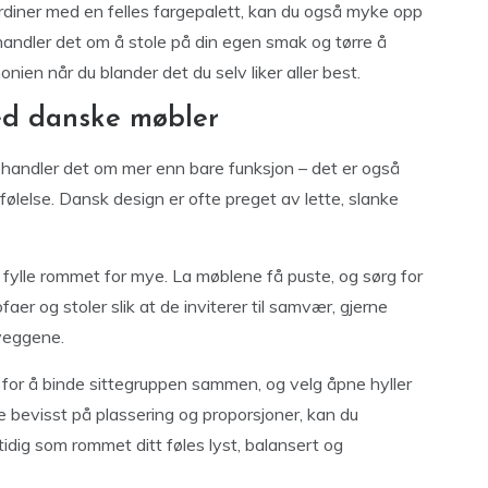
gardiner med en felles fargepalett, kan du også myke opp
handler det om å stole på din egen smak og tørre å
en når du blander det du selv liker aller best.
ed danske møbler
, handler det om mer enn bare funksjon – det er også
følelse. Dansk design er ofte preget av lette, slanke
å fylle rommet for mye. La møblene få puste, og sørg for
aer og stoler slik at de inviterer til samvær, gjerne
veggene.
 for å binde sittegruppen sammen, og velg åpne hyller
e bevisst på plassering og proporsjoner, kan du
dig som rommet ditt føles lyst, balansert og