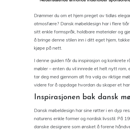
Drømmer du om et hjem preget av tidløs elegans
atmosfære? Dansk møbeldesign har i flere tiår 
sitt enkle formspråk, holdbare materialer og g
å bringe denne stilen inn i ditt eget hjem, tak
kjøpe på nett.
I denne guiden får du inspirasjon og konkrete 
møbler – enten du vil innrede et helt nytt rom, 
tar deg med gjennom alt fra valg av riktige møbl
videre for å oppdage hvordan du skaper et har
Inspirasjonen bak dansk m
Dansk møbeldesign har sine røtter i en dyp resp
naturens enkle former og nordisk livsstil. På 
danske designere som ønsket å forene håndve