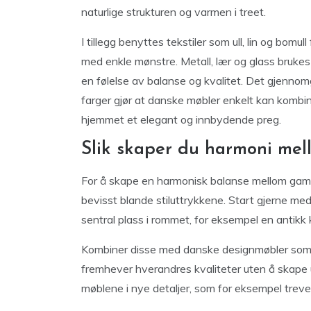
naturlige strukturen og varmen i treet.
I tillegg benyttes tekstiler som ull, lin og bomul
med enkle mønstre. Metall, lær og glass brukes
en følelse av balanse og kvalitet. Det gjennom
farger gjør at danske møbler enkelt kan kombiner
hjemmet et elegant og innbydende preg.
Slik skaper du harmoni me
For å skape en harmonisk balanse mellom gamle 
bevisst blande stiluttrykkene. Start gjerne med 
sentral plass i rommet, for eksempel en antikk
Kombiner disse med danske designmøbler som har
fremhever hverandres kvaliteter uten å skape u
møblene i nye detaljer, som for eksempel treverk