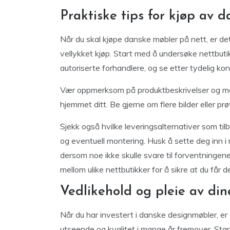
Praktiske tips for kjøp av 
Når du skal kjøpe danske møbler på nett, er det l
vellykket kjøp. Start med å undersøke nettbut
autoriserte forhandlere, og se etter tydelig ko
Vær oppmerksom på produktbeskrivelser og mål, s
hjemmet ditt. Be gjerne om flere bilder eller pr
Sjekk også hvilke leveringsalternativer som tilb
og eventuell montering. Husk å sette deg inn i r
dersom noe ikke skulle svare til forventningene
mellom ulike nettbutikker for å sikre at du får 
Vedlikehold og pleie av di
Når du har investert i danske designmøbler, er
utseende og kvalitet i mange år fremover. Sta