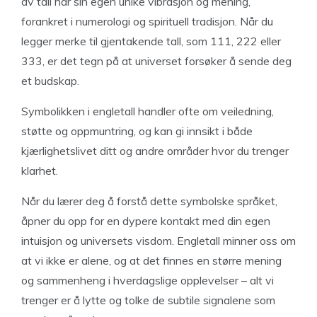
av tall har sin egen unike vibrasjon og mening,
forankret i numerologi og spirituell tradisjon. Når du
legger merke til gjentakende tall, som 111, 222 eller
333, er det tegn på at universet forsøker å sende deg
et budskap.
Symbolikken i engletall handler ofte om veiledning,
støtte og oppmuntring, og kan gi innsikt i både
kjærlighetslivet ditt og andre områder hvor du trenger
klarhet.
Når du lærer deg å forstå dette symbolske språket,
åpner du opp for en dypere kontakt med din egen
intuisjon og universets visdom. Engletall minner oss om
at vi ikke er alene, og at det finnes en større mening
og sammenheng i hverdagslige opplevelser – alt vi
trenger er å lytte og tolke de subtile signalene som