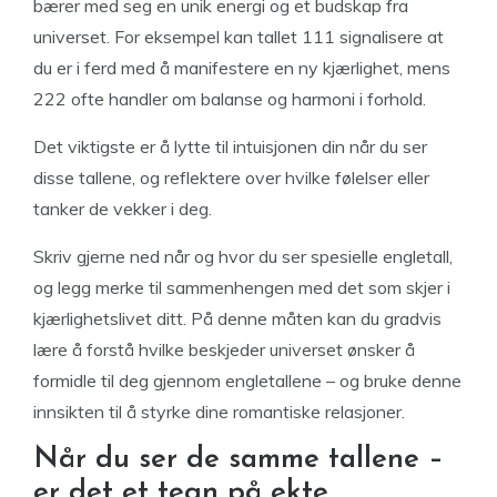
bærer med seg en unik energi og et budskap fra
universet. For eksempel kan tallet 111 signalisere at
du er i ferd med å manifestere en ny kjærlighet, mens
222 ofte handler om balanse og harmoni i forhold.
Det viktigste er å lytte til intuisjonen din når du ser
disse tallene, og reflektere over hvilke følelser eller
tanker de vekker i deg.
Skriv gjerne ned når og hvor du ser spesielle engletall,
og legg merke til sammenhengen med det som skjer i
kjærlighetslivet ditt. På denne måten kan du gradvis
lære å forstå hvilke beskjeder universet ønsker å
formidle til deg gjennom engletallene – og bruke denne
innsikten til å styrke dine romantiske relasjoner.
Når du ser de samme tallene –
er det et tegn på ekte