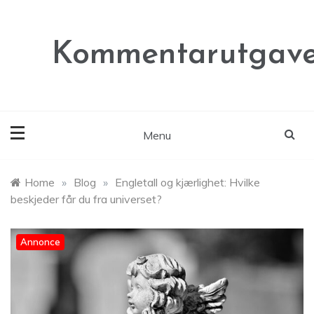
Skip
to
content
Kommentarutgave
Menu
Home
»
Blog
»
Engletall og kjærlighet: Hvilke
beskjeder får du fra universet?
Annonce